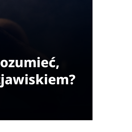
rozumieć,
 zjawiskiem?