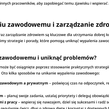
innych pracowników, aby zapobiegać temu zjawisku i wspierać z
iu zawodowemu i zarządzanie zdr
zarządzanie zdrowiem są kluczowe dla utrzymania dobrej kond
wimy strategie i porady, które pomogą uniknąć wypalenia zaw
u zawodowemu i uniknąć problemów?
może być osiągnięte poprzez stosowanie praktycznych strategii
. Oto kilka sposobów na unikanie wypalenia zawodowego:
m zawodowym a prywatnym
– poświęcaj czas na odpoczynek, re
em
– planuj swoje zadania, ustalaj priorytety i deleguj obowiązk
mi z pracy
– wspieraj się nawzajem, dziel się sukcesami i radź
 regularnie ćwicz, dbaj o zdrową dietę i korzystaj z dostępnych 