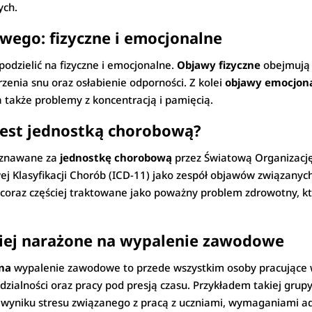
ych.
ego: fizyczne i emocjonalne
odzielić na fizyczne i emocjonalne.
Objawy fizyczne
obejmują 
zenia snu oraz osłabienie odporności. Z kolei
objawy emocjon
 a także problemy z koncentracją i pamięcią.
est jednostką chorobową?
 uznawane za
jednostkę chorobową
przez Światową Organizacj
 Klasyfikacji Chorób (ICD-11) jako zespół objawów związany
coraz częściej traktowane jako poważny problem zdrowotny, k
iej narażone na wypalenie zawodowe
na
wypalenie zawodowe to przede wszystkim osoby pracując
alności oraz pracy pod presją czasu. Przykładem takiej grupy
wyniku stresu związanego z pracą z uczniami, wymaganiami adm