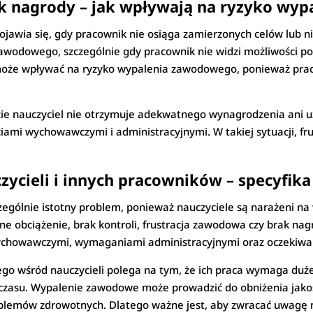
k nagrody – jak wpływają na ryzyko wyp
pojawia się, gdy pracownik nie osiąga zamierzonych celów lub n
awodowego, szczególnie gdy pracownik nie widzi możliwości po
 może wpływać na ryzyko wypalenia zawodowego, ponieważ praco
ie nauczyciel nie otrzymuje adekwatnego wynagrodzenia ani uz
ściami wychowawczymi i administracyjnymi. W takiej sytuacji, 
ycieli i innych pracowników – specyfik
zególnie istotny problem, ponieważ nauczyciele są narażeni n
 obciążenie, brak kontroli, frustracja zawodowa czy brak nagr
wychowawczymi, wymaganiami administracyjnymi oraz oczekiwa
go wśród nauczycieli polega na tym, że ich praca wymaga du
 czasu. Wypalenie zawodowe może prowadzić do obniżenia jakośc
blemów zdrowotnych. Dlatego ważne jest, aby zwracać uwagę n